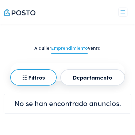
Saltar
al
contenido
Alquiler
Emprendimiento
Venta
Barrio
☷ Filtros
Departamento
No se han encontrado anuncios.