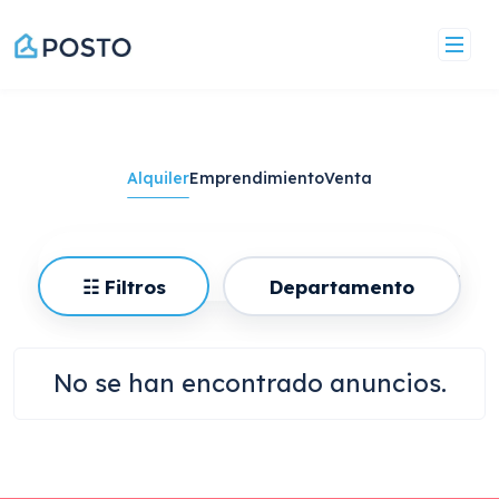
Saltar
al
contenido
Alquiler
Emprendimiento
Venta
Barrio
☷ Filtros
Departamento
No se han encontrado anuncios.