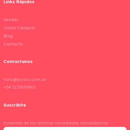
Links Rápidos
Vender
Como Comprar
Blog
Contacto
Contactanos
hola@posto.com.ar
+54 1173698801
Suscribite
Enterate de las últimas novedades inmobiliarias