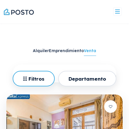
Alquiler
Emprendimiento
Venta
Barrio
☷ Filtros
Departamento